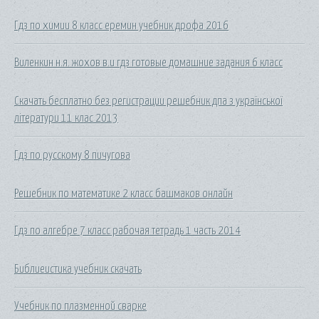
Гдз по химии 8 класс еремин учебник дрофа 2016
Виленкин н.я. жохов в.и гдз готовые домашние задания 6 класс
Скачать бесплатно без регистрации решебник дпа з української
літератури 11 клас 2013
Гдз по русскому 8 пичугова
Решебник по математике 2 класс башмаков онлайн
Гдз по алгебре 7 класс рабочая тетрадь 1 часть 2014
Библиеистика учебник скачать
Учебник по плазменной сварке