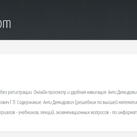
com
 без регистрации. Онлайн просмотр и удобная навигация. Анти Демидови
оловач Г.П. Содержание: Анти Демидович (решебник по высшей математи
атериалов - учебников, лекций, экзаменационных вопросов - по информат