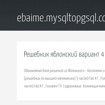
ebaime.mysqltopgsql.
Решебник яблонский вариант 4
Обновлямая база решений из Яблонского - бесплатно и
(решебник по высшей математике) 5 частей Гай Я.Г., Г
частей Гай Я.Г., Головач Г.П. Содержание. Коллекция м