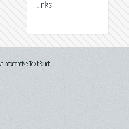
Links
n Informative Text Blurb