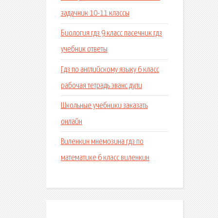
задачник 10-11 классы
Биология гдз 9 класс пасечник гдз
учебник ответы
Гдз по английскому языку 6 класс
рабочая тетрадь эванс дули
Школьные учебники заказать
онлайн
Виленкин мнемозина гдз по
математике 6 класс виленкин