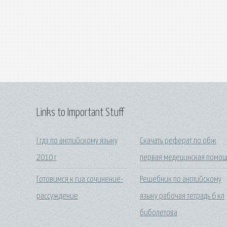
Links to Important Stuff
I гдз по английскому языку
Скачать реферат по обж
2010 г
первая медецинская помощ
Готовимся к гиа сочинение-
Решебник по английскому
рассуждение
языку рабочая тетрадь 6 кл
биболетова