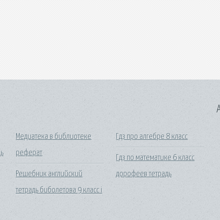
A
Медиатека в библиотеке
Гдз про алгебре 8 класс
ь
реферат
Гдз по математике 6 класс
Решебник английский
дорофеев тетрадь
тетрадь биболетова 9 класс i