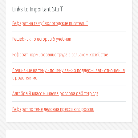
Links to Important Stuff
Реферат на тему:"вологодские писатели."
Решебник по истории 6 учебник
Реферат нормирование труда в сельском хозяйстве
Сочинение на тему - почему важно поддерживать отношения
с родителями
Алгебра 8 класс минаева рослова раб тетр гдз
Реферат по теме деловая пресса юга россии