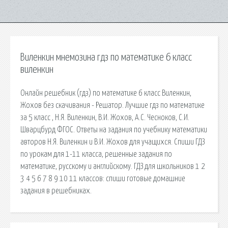
Виленкин мнемозина гдз по математике 6 класс
виленкин
Онлайн решебник (гдз) по математике 6 класс Виленкин,
Жохов без скачивания - Решатор. Лучшие гдз по математике
за 5 класс , Н.Я. Виленкин, В.И. Жохов, А.С. Чесноков, С.И.
Шварцбурд ФГОС. Ответы на задания по учебнику математики
авторов Н.Я. Виленкин и В.И. Жохов для учащихся. Спиши ГДЗ
по урокам для 1-11 класса, решенные задания по
математике, русскому и английскому. ГДЗ для школьников 1 2
3 4 5 6 7 8 9 10 11 классов: спиши готовые домашние
задания в решебниках.