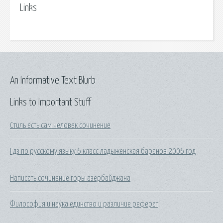
Links
An Informative Text Blurb
Links to Important Stuff
Стиль есть сам человек сочинение
Гдз по русскому языку 6 класс ладыженская баранов 2006 год
Написать сочинение горы азербайджана
Философия и наука единство и различие реферат