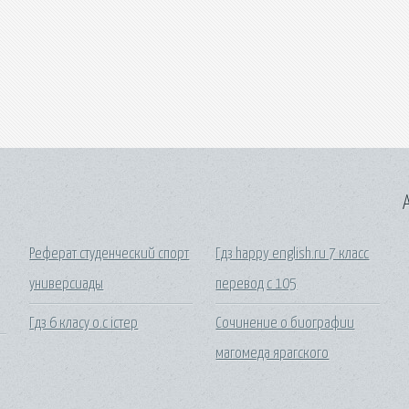
A
Реферат студенческий спорт
Гдз happy english.ru 7 класс
универсиады
перевод c 105
Гдз 6 класу о.с істер
Сочинение о биографии
магомеда ярагского