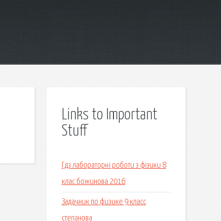
Links to Important
Stuff
Гдз лабораторні роботи з фізики 8
клас божинова 2016
Задачник по физике 9 класс
степанова