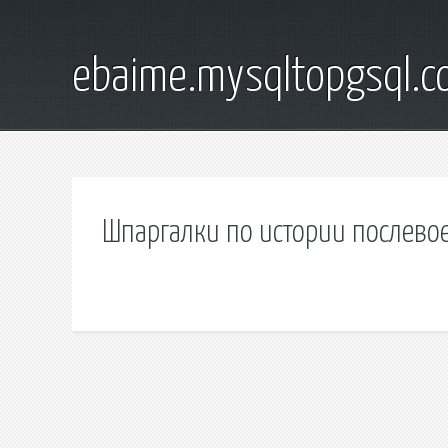
ebaime.mysqltopgsql.
Шпаргалки по истории послево