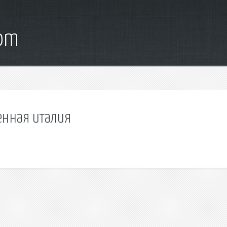
com
енная италия