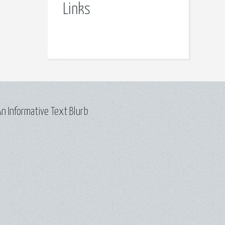
Links
n Informative Text Blurb