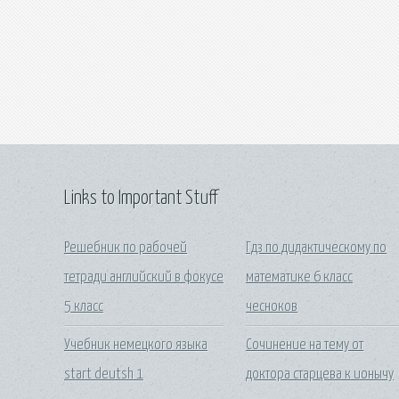
Links to Important Stuff
Решебник по рабочей
Гдз по дидактическому по
тетради английский в фокусе
математике 6 класс
5 класс
чесноков
Учебник немецкого языка
Сочинение на тему от
start deutsh 1
доктора старцева к ионычу