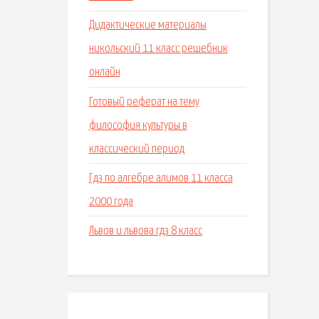
Дидактические материалы
никольский 11 класс решебник
онлайн
Готовый реферат на тему
философия культуры в
классический период
Гдз по алгебре алимов 11 класса
2000 года
Львов и львова гдз 8 класс