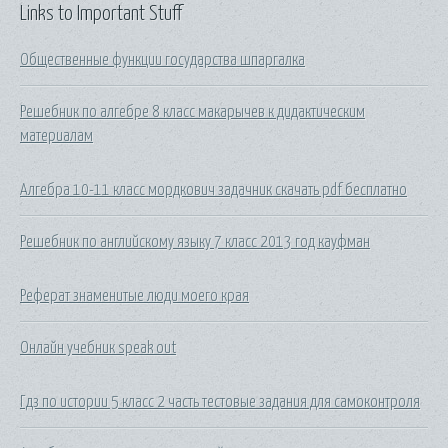
Links to Important Stuff
Общественные функции государства шпаргалка
Решебник по алгебре 8 класс макарычев к дидактическим
материалам
Алгебра 10-11 класс мордкович задачник скачать pdf бесплатно
Решебник по английскому языку 7 класс 2013 год кауфман
Реферат знаменитые люди моего края
Онлайн учебник speak out
Гдз по истории 5 класс 2 часть тестовые задания для самоконтроля