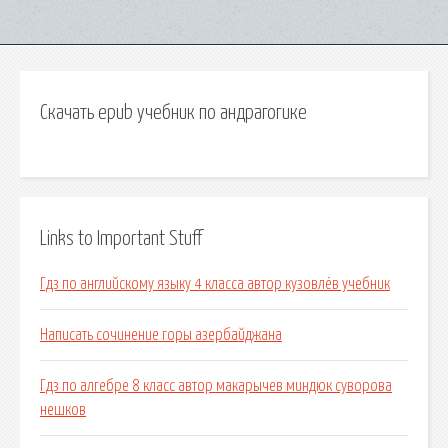
Скачать epub учебник по андрагогике
Links to Important Stuff
Гдз по английскому языку 4 класса автор кузовлёв учебник
Написать сочинение горы азербайджана
Гдз по алгебре 8 класс автор макарычев миндюк суворова
нешков