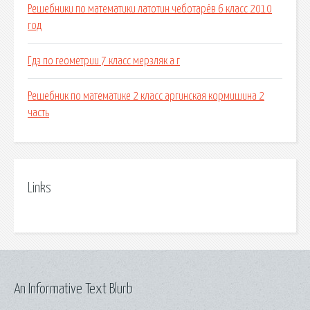
Решебники по математики латотин чеботарёв 6 класс 2010
год
Гдз по геометрии 7 класс мерзляк а г
Решебник по математике 2 класс аргинская кормишина 2
часть
Links
An Informative Text Blurb