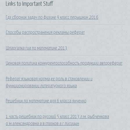
Links to Important Stuff
Гдз сборник задач по физике 9 класс перышкин 2016
Способы распространения рекламы реферат
Шпаргалка гиа по математике 2013
Ценовая политика конкурентоспособность продукции автореферат
Реферат:языковая норма,ее роль в становлении и
функционировании литературного языка
Решебник по математике для 6 класса янченко
1 часть решебник по русский 5 класс 2013 л.м. рыбченкова
о.м.александровна а.в.глазков а.г лисицын