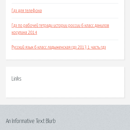
Гдз для телефона
Гдз по рабочей тетради истории россии 6 класс данилов
косулина 2014
Русский язык 6 класс ладыженская гдз 2013 1 часть гдз
Links
An Informative Text Blurb