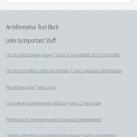
An Informative Text Blurb
Links to Important Stuff
Гдз по английскому языку 7 класс в п кузовлев 2016 год reader
Гдз по географии рабочая тетрадь 7 класс душина смоктунович
Решебники для 7 класса гдз
Гдз химия проверочные работы 9 класс 2 часть ким
Рефераты по предмету инвестиционный менеджмент
Скачать решебник по английскому языку 5 класс алла несвит