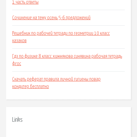
1 часть ответы
Сочинение на тему осень 5-6 предложений
Решебник по рабочей тетради по геометрии 10 класс
казаков
Гдз по физике 8 класс хижнякова синявина рабочая тетрадь
фгос
Скачать реферат правила личной гигиены повар
кондитер.бесплатно
Links