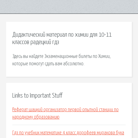
Дидактический материал по химии для 10-11
классов радецкий гдз
Здесь вы найдете Экзаменационные билеты по Химии,
которые помогут сдать вам абсолютно.
Links to Important Stuff
Реферат шацкий организатор первой опытной станции по
народному образованию
Гдз по учебник математике 4 класс дорофеев миракова бука