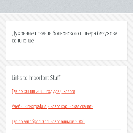
Духовные искания болконского и пьера безухова
сочинение
Links to Important Stuff
Гдз по химии 2011 год для 9 класса
Учебник география 7 класс коринская скачать
Гдз по алгебре 10 11 класс алимов 2006