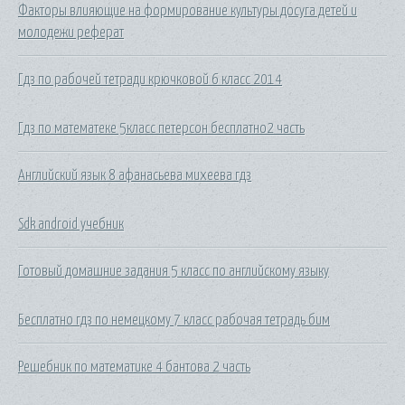
Факторы влияющие на формирование культуры досуга детей и
молодежи реферат
Гдз по рабочей тетради крючковой 6 класс 2014
Гдз по математеке 5класс петерсон бесплатно2 часть
Английский язык 8 афанасьева михеева гдз
Sdk android учебник
Готовый домашние задания 5 класс по английскому языку
Бесплатно гдз по немецкому 7 класс рабочая тетрадь бим
Решебник по математике 4 бантова 2 часть