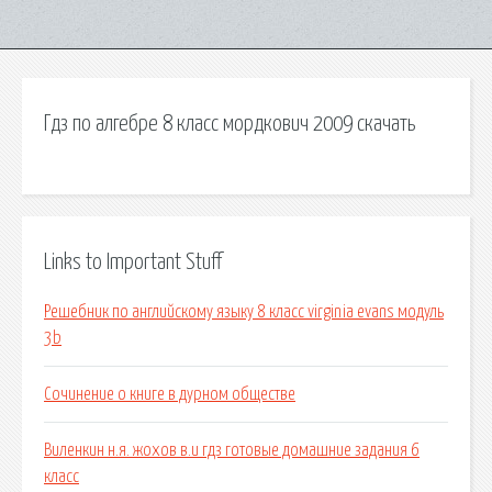
Гдз по алгебре 8 класс мордкович 2009 скачать
Links to Important Stuff
Решебник по английскому языку 8 класс virginia evans модуль
3b
Сочинение о книге в дурном обществе
Виленкин н.я. жохов в.и гдз готовые домашние задания 6
класс