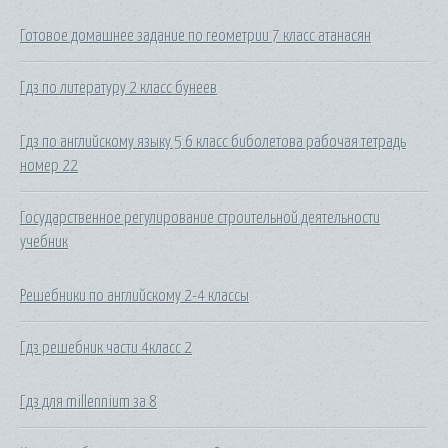
Готовое домашнее задание по геометрии 7 класс атанасян
Гдз по литературу 2 класс бунеев
Гдз по английскому языку 5 6 класс биболетова рабочая тетрадь
номер 22
Государственное регулирование строительной деятельности
учебник
Решебники по английскому 2-4 классы
Гдз решебник части 4класс 2
Гдз для millennium за 8