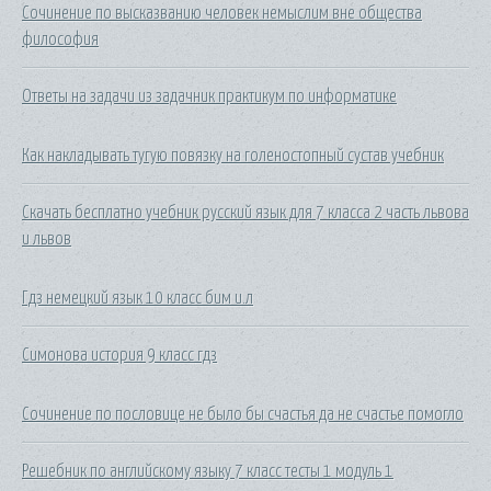
Сочинение по высказванию человек немыслим вне общества
философия
Ответы на задачи из задачник практикум по информатике
Как накладывать тугую повязку на голеностопный сустав учебник
Скачать бесплатно учебник русский язык для 7 класса 2 часть львова
и львов
Гдз немецкий язык 10 класс бим и.л
Симонова история 9 класс гдз
Сочинение по пословице не было бы счастья да не счастье помогло
Решебник по английскому языку 7 класс тесты 1 модуль 1