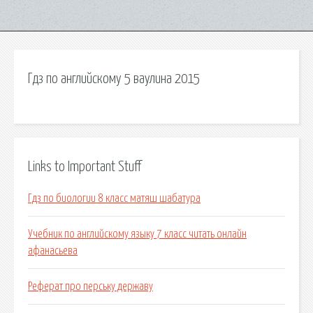
Гдз по английскому 5 ваулина 2015
Links to Important Stuff
Гдз по биологии 8 класс матяш шабатура
Учебник по английскому языку 7 класс читать онлайн
афанасьева
Реферат про перську державу