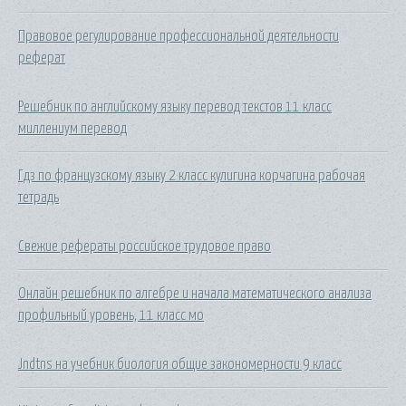
Правовое регулирование профессиональной деятельности
реферат
Решебник по английскому языку перевод текстов 11 класс
миллениум перевод
Гдз по французскому языку 2 класс кулигина корчагина рабочая
тетрадь
Свежие рефераты российское трудовое право
Онлайн решебник по алгебре и начала математического анализа
профильный уровень, 11 класс мо
Jndtns на учебник биология общие закономерности 9 класс