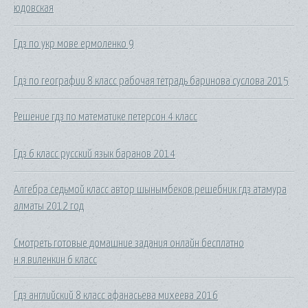
юдовская
Гдз по укр мове ермоленко 9
Гдз по географии 8 класс рабочая тетрадь баринова суслова 2015
Решение гдз по математике петерсон 4 класс
Гдз 6 класс русский язык баранов 2014
Алгебра седьмой класс автор шынымбеков решебник гдз атамура
алматы 2012 год
Смотреть готовые домашние задания онлайн бесплатно
н.я.виленкин 6 класс
Гдз английский 8 класс афанасьева михеева 2016