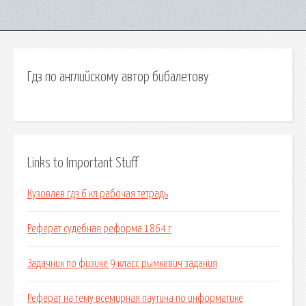
Гдз по английскому автор бибалетову
Links to Important Stuff
Кузовлев гдз 6 кл рабочая тетрадь
Реферат судебная реформа 1864 г
Задачник по физике 9 класс рымкевич задания
Реферат на тему всемирная паутина по информатике