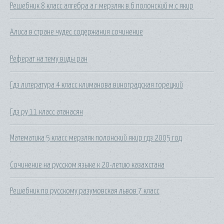
Решебник 8 класс алгебра а.г мерзляк в.б полонский м.с якир
Алиса в стране чудес содержания сочинение
Реферат на тему виды ран
Гдз литература 4 класс климанова виноградская горецкий
Гдз ру 11 класс атанасян
Математика 5 класс мерзляк полонский якир гдз 2005 год
Сочинение на русском языке к 20-летию казахстана
Решебник по русскому разумовская львов 7 класс