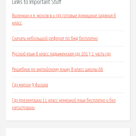
Links to Important Stuff
Виленкин н.я. жохов в.и гдз готовые домашние задания 6
класс
Скачать небольшой реферат по бжд бесплатно
Русский язык 6 класс ладыженская гдз 2013 1 часть гдз
Решебник по английскому языку 8 класс школы 66
Гдз марон 9 физика
Гдз презентации 11 класс немецкий язык бесплатно и без
регистрации