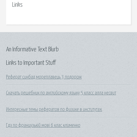
Links
An Informative Text Blurb
Links to Important Stuff
Реферат синбад мореплавець 3 подорож
Скачать решебник по английскому языку 5 класс алла несвит
Интересные темы рефератов по физике в институтах
Гдз по французькій мові 6 клас клименко