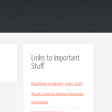
Links to Important
Stuff
Решебник кузовлев 3 класс 2016
Жизнь и смерть евгения базарова
сочинение