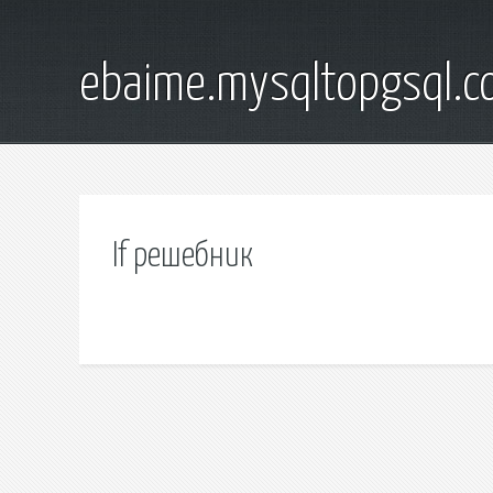
ebaime.mysqltopgsql.
If решебник