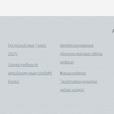
A
Гдз русский язык 7 класс
Автоматизированные
2015г
уборочно моечные работы
реферат
Скачать учебник по
английскому языку spotlight
Қазақша реферат
6 класс
"экологиялық құқықтың
қайнар коздері'