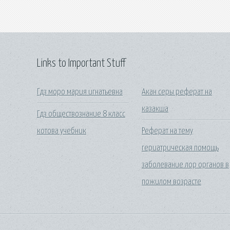
Links to Important Stuff
Гдз моро мария игнатьевна
Акан серы реферат на
казакша
Гдз обществознание 8 класс
котова учебник
Реферат на тему
гериатрическая помощь
заболевание лор органов в
пожилом возрасте