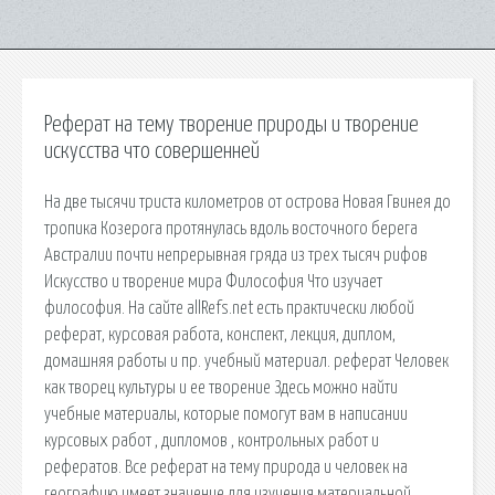
Реферат на тему творение природы и творение
искусства что совершенней
На две тысячи триста километров от острова Новая Гвинея до
тропика Козерога протянулась вдоль восточного берега
Австралии почти непрерывная гряда из трех тысяч рифов
Искусство и творение мира Философия Что изучает
философия. На сайте allRefs.net есть практически любой
реферат, курсовая работа, конспект, лекция, диплом,
домашняя работы и пр. учебный материал. реферат Человек
как творец культуры и ее творение Здесь можно найти
учебные материалы, которые помогут вам в написании
курсовых работ , дипломов , контрольных работ и
рефератов. Все реферат на тему природа и человек на
географию имеет значение для изучения материальной