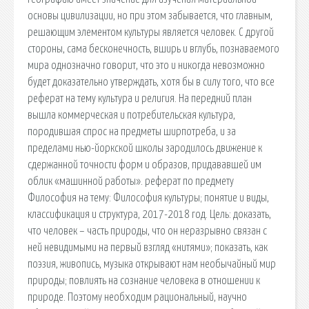
основы цивилизации, но при этом забывается, что главным,
решающим элементом культуры является человек. С другой
стороны, сама бесконечность, вширь и вглубь, познаваемого
мира однозначно говорит, что это и никогда невозможно
будет доказательно утверждать, хотя бы в силу того, что все
реферат на тему культура и религия. На передний план
вышла коммерческая и потребительская культура,
породившая спрос на предметы ширпотреба, и за
пределами нью-йоркской школы зародилось движение к
сдержанной точности форм и образов, придававшей им
облик «машинной работы». реферат по предмету
Философия на тему: Философия культуры; понятие и виды,
классификация и структура, 2017-2018 год. Цель: доказать,
что человек – часть природы, что он неразрывно связан с
ней невидимыми на первый взгляд «нитями»; показать, как
поэзия, живопись, музыка открывают нам необычайный мир
природы; повлиять на сознание человека в отношении к
природе. Поэтому необходим рациональный, научно