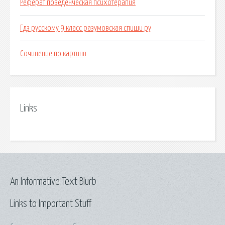
Реферат поведенческая психотерапия
Гдз русскому 9 класс разумовская спиши ру
Сочинение по картинн
Links
An Informative Text Blurb
Links to Important Stuff