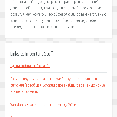
обоснованный подход к практике расширения областей
девственной природы, заповедников, тем более что по мере
развития научно-технической революции объем негативных
влияний. ВВЕДЕНИЕ Пушкин писал: “Век может идти себе
вперед… но поэзия остается на одном месте.
Links to Important Stuff
Гдз на мобильный онлайн
Скачать поурочные планы по учебнику н. в. загладина, н. а.
симония "всеобщая история с древнейших времен до конца
xix века". скачать
Workbook 8 класс оксана карпюк гдз 2016