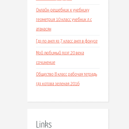
Онлайн-решебник к учебнику
геометрия 10 класс учебник л.с
атанасян
Гдз по англ яз 7 класс англ в фокусе
Мой любимый поэт 20 века
сочинение
Общество 8 класс рабочая тетрадь
гдз котова зеленая 2016
Links