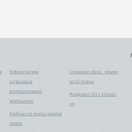
A
ке
Реферат на тему
Сочинение образ ...почему
организация
юрий гагарен
воздухоохранной
Мордкович 2014 10 класс
деятельности
гдз
Учебники по теории налогов
онлайн