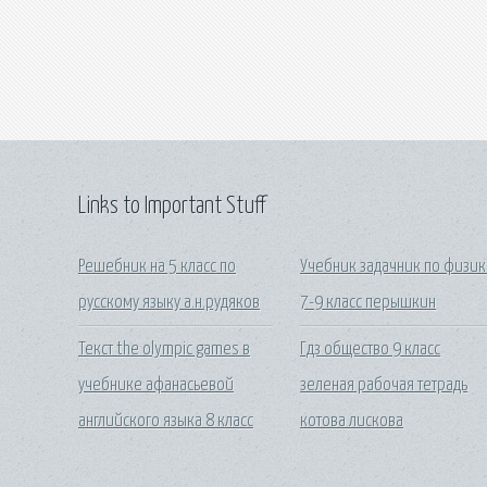
Links to Important Stuff
Решебник на 5 класс по
Учебник задачник по физи
русскому языку а.н.рудяков
7-9 класс перышкин
Текст the olympic games в
Гдз общество 9 класс
учебнике афанасьевой
зеленая рабочая тетрадь
английского языка 8 класс
котова лискова