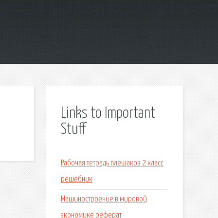
Links to Important
Stuff
Рабочая тетрадь плешаков 2 класс
решебник
Машиностроение в мировой
экономике реферат