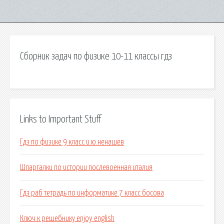
Сборник задач по физике 10-11 классы гдз
Links to Important Stuff
Гдз по физике 9 класс и.ю.ненашев
Шпаргалки по истории послевоенная италия
Гдз раб тетрадь по информатике 7 класс босова
Ключ к решебнику enjoy english