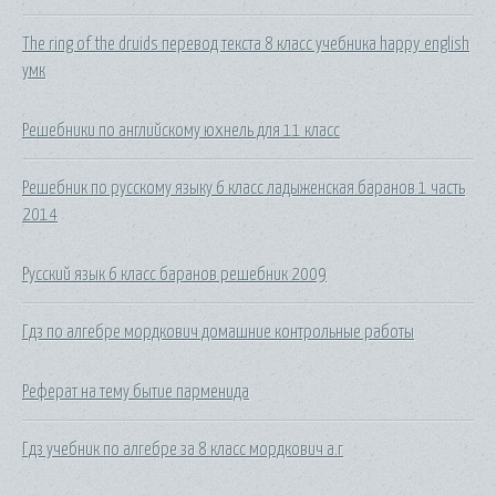
The ring of the druids перевод текста 8 класс учебника happy english
умк
Решебники по английскому юхнель для 11 класс
Решебник по русскому языку 6 класс ладыженская баранов 1 часть
2014
Русский язык 6 класс баранов решебник 2009
Гдз по алгебре мордкович домашние контрольные работы
Реферат на тему бытие парменида
Гдз учебник по алгебре за 8 класс мордкович а.г