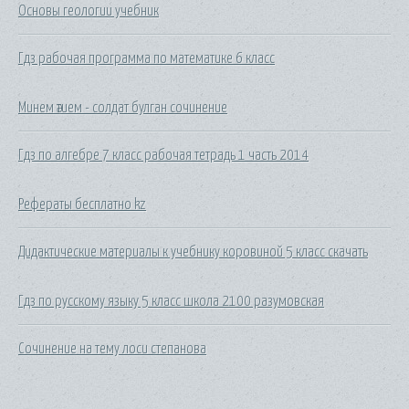
Основы геологии учебник
Гдз рабочая программа по математике 6 класс
Минем әтием - солдат булган сочинение
Гдз по алгебре 7 класс рабочая тетрадь 1 часть 2014
Рефераты бесплатно kz
Дидактические материалы к учебнику коровиной 5 класс скачать
Гдз по русскому языку 5 класс школа 2100 разумовская
Сочинение на тему лоси степанова