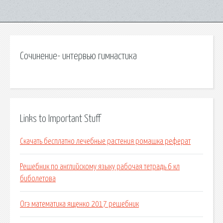
Сочинение- интервью гимнастика
Links to Important Stuff
Скачать бесплатно лечебные растения ромашка реферат
Решебник по английскому языку рабочая тетрадь 6 кл
биболетова
Огэ математика ященко 2017 решебник