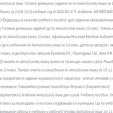
глийский язык. Готовое домашние задание по по Английскому языку за 
ники за 2018-2019 учебный год от UGDZ.RU. И. П. Агабекян. АНГЛИЙСКИЙ
 Федерации в качестве учебного пособия. для студентов образователь
Готовые домашние задания гдз по Английскому языку 10 класс. Ответы 
з по Английскому языку 10 класс. Афанасьева Михеева Rainbow. Биболе
 гдз к учебникам по Английскому языку за 10 класс, для всех авторов с 
 языку за десятый класс авторов Кузовлeв В.П., Перегудова Э.Ш., Лапа Н.М
ДЗ онлайн по английскому языку прямо на страницах нашего сайта. Реше
а 10 класс. Онлайн ответы из решебника по английскому языку за 10-11
ии предлагаются задания журналистского характера - взятие интервью у
 понимание. ГлавнаяИностранные языкиИгорь Петрович (Азарапетович)
зарапетович) Агабекян Английский язык для ссузов. Учебное пособие. О
м лапа э ш перегудова и п костина о в дуванова е в кузнецова. Гдз по уче
ы, домашние работы к учебнику и рабочей тетради Английский язык 10-11