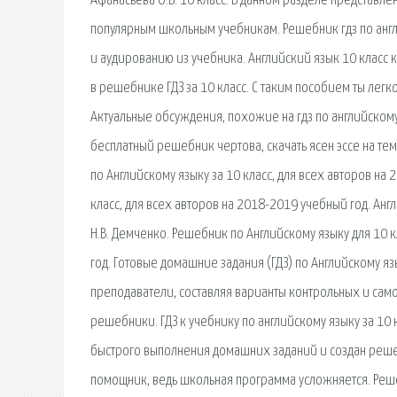
Афанасьева О.В. 10 класс. В данном разделе представл
популярным школьным учебникам. Решебник гдз по англ
и аудированию из учебника. Английский язык 10 класс к
в решебнике ГДЗ за 10 класс. С таким пособием ты ле
Актуальные обсуждения, похожие на гдз по английскому 
бесплатный решебник чертова, скачать ясен эссе на т
по Английскому языку за 10 класс, для всех авторов на
класс, для всех авторов на 2018-2019 учебный год. Англ
Н.В. Демченко. Решебник по Английскому языку для 10 кл
год. Готовые домашние задания (ГДЗ) по Английскому я
преподаватели, составляя варианты контрольных и само
решебники. ГДЗ к учебнику по английскому языку за 10 
быстрого выполнения домашних заданий и создан решебни
помощник, ведь школьная программа усложняется. Решеб