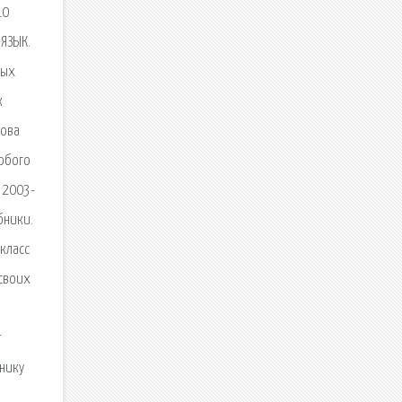
10
 ЯЗЫК.
ных
к
това
любого
. 2003-
бники.
 класс
 своих
т
бнику