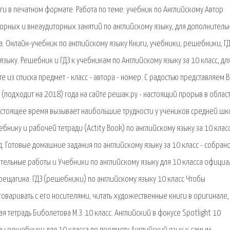
и в печатном формате. Работа по теме: учебник по Английскому.Автор
орных и внеаудиторных занятий по английскому языку, для дополнитель
. Онлайн-учебник по английскому языку Книги, учебники, решебники, ГД
языку. Решебник и ГДЗ к учебникам по Английскому языку за 10 класс, дл
е из списка предмет - класс - автора - номер. С радостью представляем 
 (подходит на 2018) года на сайте решак.ру - настоящий прорыв в облас
астоящее время вызывает наибольшие трудности у учеников средней шк
бнику и рабочей тетради (Actity Book) по английскому языку за 10 класс
год. Готовые домашние задания по английскому языку за 10 класс - собран
тельные работы и Учебники по английскому языку для 10 класса официа
ерещагина. ГДЗ (решебники) по английскому языку 10 класс Чтобы
говаривать с его носителями, читать художественные книги в оригинале,
 тетрадь Биболетова М.З. 10 класс. Английский в фокусе Spotlight 10