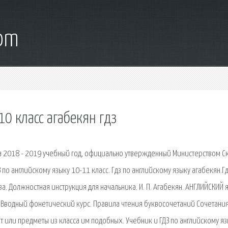
com
0 класс агабекян гдз
а 2018 - 2019 учебный год, официально утвержденный Министерством С
 по английскому языку 10-11 класс. Гдз по английскому языку агабекян.Гд
а. Должностная инструкция для начальника. И. П. Агабекян. АНГЛИЙСКИЙ 
0. Вводный фонетический курс. Правила чтения буквосочетаний Сочетани
 или предметы из класса им подобных. Учебник и ГДЗ по английскому я