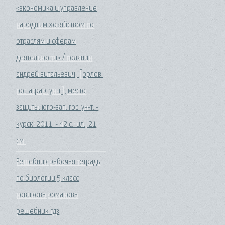
<экономика и управление
народным хозяйством по
отраслям и сферам
деятельности> / полянин
андрей витальевич; [орлов.
гос. аграр. ун-т]; место
защиты: юго-зап. гос. ун-т. -
курск: 2011. - 42 с.: ил.; 21
см.
Решебник рабочая тетрадь
по биологии 5 класс
новикова романова
решебник гдз