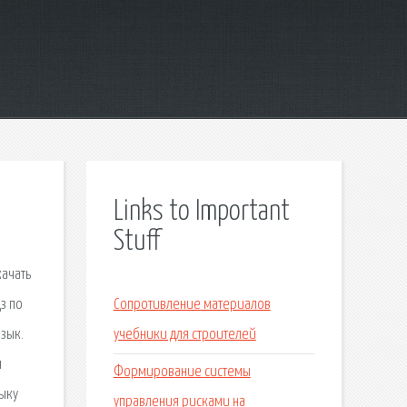
Links to Important
Stuff
качать
з по
Сопротивление материалов
язык.
учебники для строителей
я
Формирование системы
зыку
управления рисками на