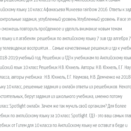
ены решебники для 10 класса по предмету Английский язык к самым
ийскому языку 10 класс Афанасьева Михеева rainbow 2016. Ответы к за
онтрольные задания, углубленный уровень Углубленный уровень. И все эт
гко сможешь повторить пройденное и уделить внимание новым темам.
языку и.п.агабекян: решебник по английскому языку 7 зив гдз алгебра 7
ему телевидение восприятия…. Самые качественные решения и гдз к учеб
 2018-2019 учебный год. Решебник и ГДЗ к учебникам по Английскому язык
ийский язык 10 класс Решебник Н.В. Юхнель. Авторы: Н.В. Юхнель, Е.Г. На
асса, авторы учебника : Н.В. Юхнель, Е.Г. Наумова, Н.В. Демченко на 201
зыку 10 класс, решенные задания и онлайн ответы из решебников. Неко
стоятельных, берут задания из школьного учебника, именно потому
класс Spotlight онлайн. Зачем же так мучить свой организм? Для более
к по английскому языку за 10 класс Spotlight. ГДЗ - это ваш самых гл
ник от Гитем для 10 класса по Английскому языку не оставит в беде и