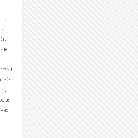
ник,
ts
айте
шние
росами
ешеба
ию для
ибегая
можно