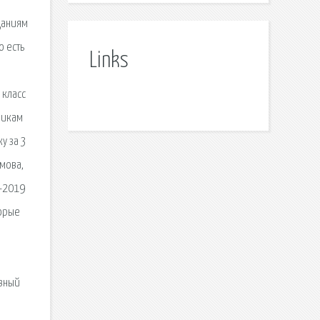
даниям
о есть
Links
 класс
никам
у за 3
умова,
8-2019
торые
авный