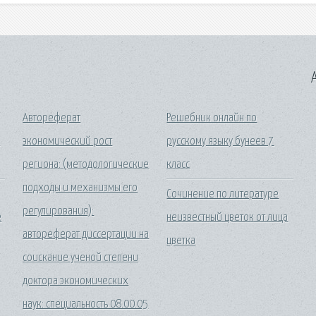
A
Автореферат
Решебник онлайн по
а
экономический рост
русскому языку бунеев 7
региона: (методологические
класс
подходы и механизмы его
Сочинение по литературе
регулирования):
е
неизвестный цветок от лица
автореферат диссертации на
цветка
соискание ученой степени
доктора экономических
наук: специальность 08.00.05