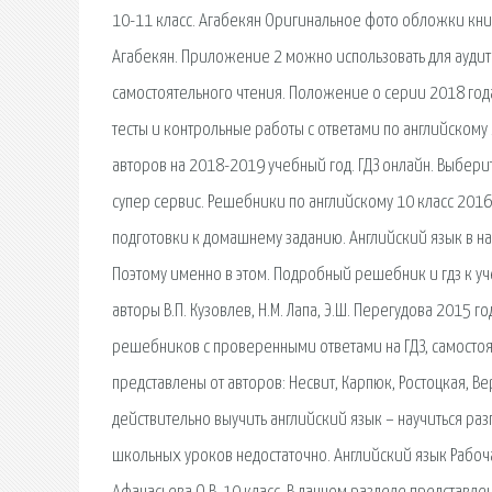
10-11 класс. Агабекян Оригинальное фото обложки книг
Агабекян. Приложение 2 можно использовать для аудит
самостоятельного чтения. Положение о серии 2018 года
тесты и контрольные работы с ответами по английскому 
авторов на 2018-2019 учебный год. ГДЗ онлайн. Выберит
супер сервис. Решебники по английскому 10 класс 2016
подготовки к домашнему заданию. Английский язык в н
Поэтому именно в этом. Подробный решебник и гдз к уче
авторы В.П. Кузовлев, Н.М. Лапа, Э.Ш. Перегудова 2015 
решебников с проверенными ответами на ГДЗ, самостоя
представлены от авторов: Несвит, Карпюк, Ростоцкая, В
действительно выучить английский язык – научиться раз
школьных уроков недостаточно. Английский язык Рабочая