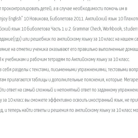
т проконтролировать детей, а в случае необходимости помочь им в
joy English" 10 Новикова, Биболетова 2011. Английский язык 10 Плахот
йский язык 10 Биболетова Часть 1 и 2. Grammar Check, Workbook, studen
задание(гдз) или решебник по английскому языку за 10 класс на нашем с
лияние на отметки ученика оказывают его правильно выполненные дома
З к учебникам и рабочим тетрадям по Английскому языку за 10 класс.
 в себя разделы с текстами, письменными упражнениями, тестовыми воп
там прилагаются таблицы и дополнительные пояснения, которые. Мегар
айти ответ на самый сложный и непонятный ответ по заданному упражнен
ку за 10 класс вы сможете эффективно освоить иностранный язык, не пр
, и теперь найти ответы и решения по английскому языку за 10 класс 