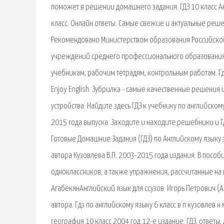
поможет в решении домашнего задания. ГДЗ 10 класс Ан
класс. Онлайн ответы. Самые свежие и актуальные решеб
Рекомендовано Министерством образования Российской
учреждений среднего профессионального образования. 
учебникам, рабочим тетрадям, контрольным работам. Гд
Enjoy English. Зубрилка - самые качественные решения и
устройства. Найдите здесь ГДЗ к учебнику по английскому
2015 года выпуска. Заходите и находите решебники и Г
Готовые Домашние Задания (ГДЗ) по Английскому языку з
автора Кузовлева В.П. 2003-2015 года издания. В пособ
одноклассников, а также упражнения, рассчитанные на
АгабекянАнглийский язык для ссузов. Игорь Петрович (А
автора. Гдз по английскому языку 6 класс в п кузовлев н 
география 10 класс 2004 год 12-е издание. ГДЗ, ответ