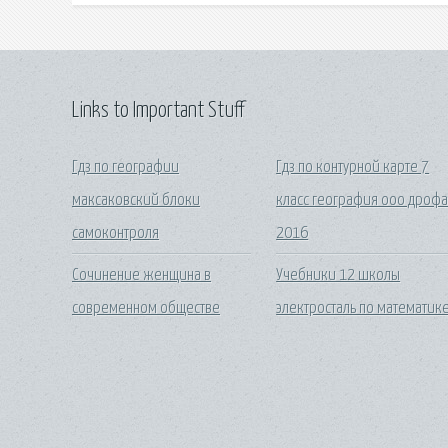
Links to Important Stuff
Гдз по географии
Гдз по контурной карте 7
максаковский блоки
класс география ооо дроф
самоконтроля
2016
Сочинение женщина в
Учебники 12 школы
современном обществе
электросталь по математик