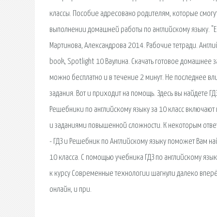
классы. Пособие адресовано родителям, которые смогу
выполнении домашней работы по английскому языку. "En
Мартинова, Александрова 2014. Рабочие тетради. Англи
book, Spotlight 10 Ваулина. Скачать готовое домашнее 
можно бесплатно и в течение 2 минут. Не последнее в
задания. Вот и приходит на помощь. Здесь вы найдете ГД
Решебники по английскому языку за 10 класс включают
и заданиями повышенной сложности. К некоторым отве
- ГДЗ и Решебник по Английскому языку поможет Вам н
10 класса. С помощью учебника ГДЗ по английскому язы
к курсу Современные технологии шагнули далеко вперёд
онлайн, и при.