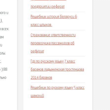
предприятии реферат
ного и
Решебник история беларуси 6
З,
класс штыхов.
я всех
Страхование ответственности
Вам
перевозчика пассажиров рб
ти
реферат
олы.
Гдз по русскому языку 7 класс
,
баранов ладыженская тростенцова
о 388
2014 баранов
льно
Решебник по рускому языку 5 класс
шанский