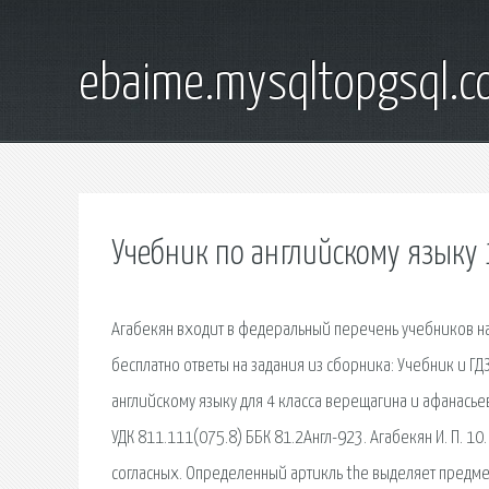
ebaime.mysqltopgsql.
Учебник по английскому языку 1
Агабекян входит в федеральный перечень учебников н
бесплатно ответы на задания из сборника: Учебник и ГДЗ
английскому языку для 4 класса верещагина и афанасьев
УДК 811.111(075.8) ББК 81.2Англ-923. Агабекян И. П. 1
согласных. Определенный артикль the выделяет предмет