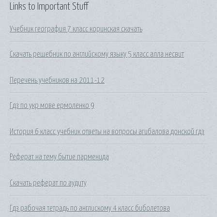
Links to Important Stuff
Учебник география 7 класс коринская скачать
Скачать решебник по английскому языку 5 класс алла несвит
Перечень учебников на 2011-12
Гдз по укр мове ермоленко 9
История 6 класс учебник ответы на вопросы агибалова донской гдз
Реферат на тему бытие парменида
Скачать реферат по аудиту
Гдз рабочая тетрадь по англискому 4 класс биболетова