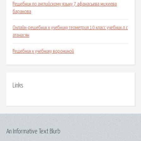
Решебник по английскому языку 7 афанасьева михеева
баранова
Онлайн-решебник к учебнику геометрия 10 класс учебник л.с
атанасян
Решебник к учебнику ворониной
Links
An Informative Text Blurb