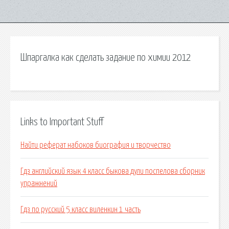
Шпаргалка как сделать задание по химии 2012
Links to Important Stuff
Найти реферат набоков биография и творчество
Гдз английский язык 4 класс быкова дули поспелова сборник
упражнений
Гдз по русский 5 класс виленкин 1 часть